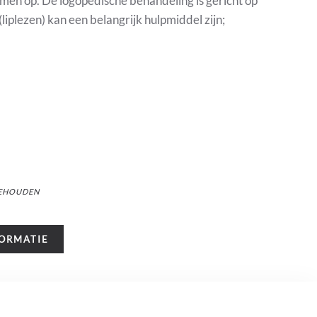
emen op. De logopedische behandeling is gericht op
liplezen) kan een belangrijk hulpmiddel zijn;
BEHOUDEN
FORMATIE