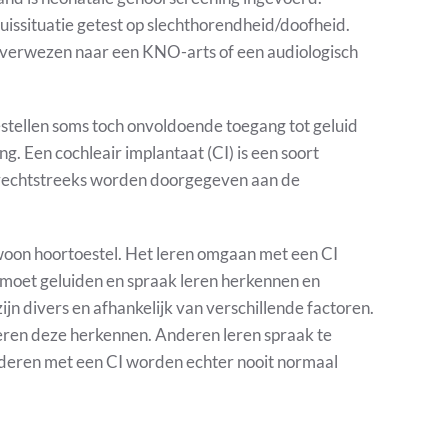
uissituatie getest op slechthorendheid/doofheid.
orverwezen naar een KNO-arts of een audiologisch
stellen soms toch onvoldoende toegang tot geluid
g. Een cochleair implantaat (CI) is een soort
ie rechtstreeks worden doorgegeven aan de
woon hoortoestel. Het leren omgaan met een CI
d moet geluiden en spraak leren herkennen en
jn divers en afhankelijk van verschillende factoren.
eren deze herkennen. Anderen leren spraak te
inderen met een CI worden echter nooit normaal