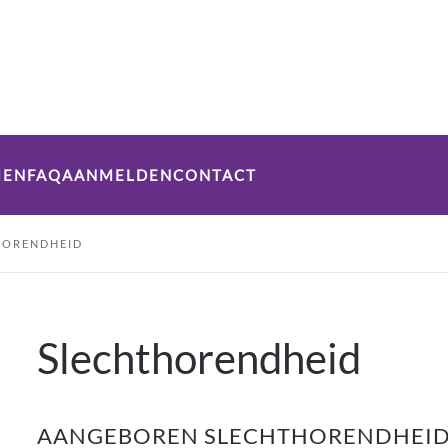
MEN
FAQ
AANMELDEN
CONTACT
HORENDHEID
Slechthorendheid
AANGEBOREN SLECHTHORENDHEI